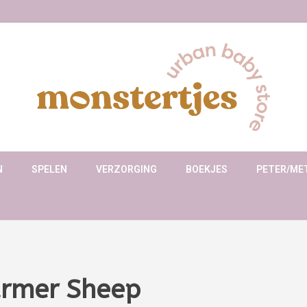
N
SPELEN
VERZORGING
BOEKJES
PETER/ME
armer Sheep