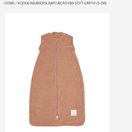
HOME
/
KOEKA INBAKERSLAAPZAK ROYAN SOFT EARTH (0-3M)
Peter/metergeschenken &
kaartjes
Cadeaubon
Naar school
Sales
Merken