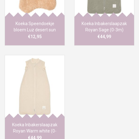
Koeka Speendoekje
Koeka Inbakerslaapzak
bloem Luz desert sun
Royan Sage (0-3m)
€12,95
€44,99
Koeka Inbakerslaapzak
Royan Warm white (0-
3m)
€44,99