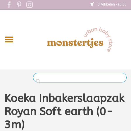
0 Artikelen - €0,00
Home
Eten
Kleding
Onderweg
Slapen
Spelen
Koeka Inbakerslaapzak
Verzorging
Royan Soft earth (0-
3m)
Boekjes