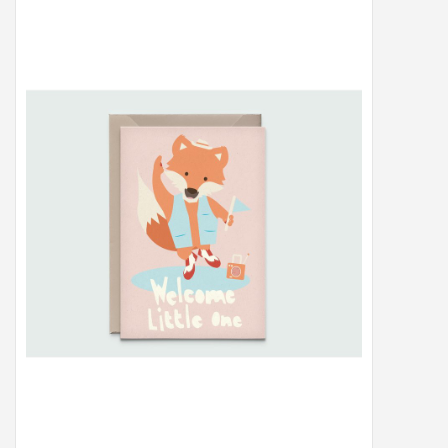
Peter/metergeschenken &
kaartjes
Cadeaubon
Naar school
Sales
Merken