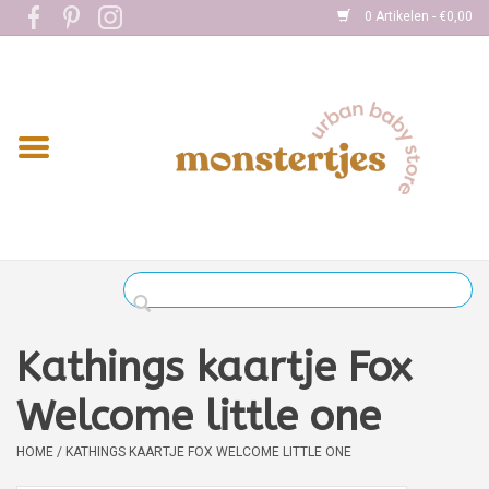
0 Artikelen - €0,00
Home
Eten
Kleding
Onderweg
Slapen
Spelen
Kathings kaartje Fox
Verzorging
Welcome little one
HOME
/
KATHINGS KAARTJE FOX WELCOME LITTLE ONE
Boekjes