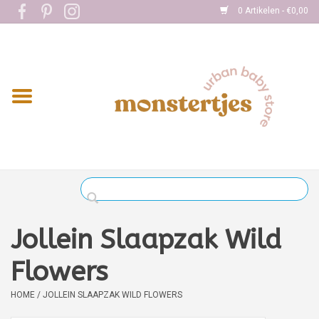
0 Artikelen - €0,00
Home
Eten
Kleding
Onderweg
Slapen
Spelen
Jollein Slaapzak Wild
Verzorging
Flowers
HOME
/
JOLLEIN SLAAPZAK WILD FLOWERS
Boekjes