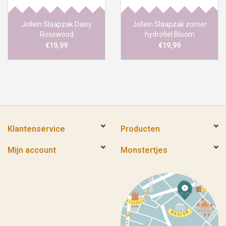
Jollein Slaapzak Daisy
Jollein Slaapzak zomer
Rosewood
hydrofiel Bloom
€19,99
€19,99
Klantenservice
Producten
Mijn account
Monstertjes