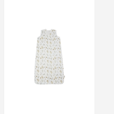
Peter/metergeschenken &
kaartjes
Cadeaubon
Naar school
Sales
Merken