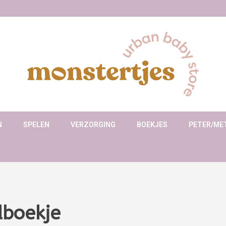
N
SPELEN
VERZORGING
BOEKJES
PETER/ME
dboekje