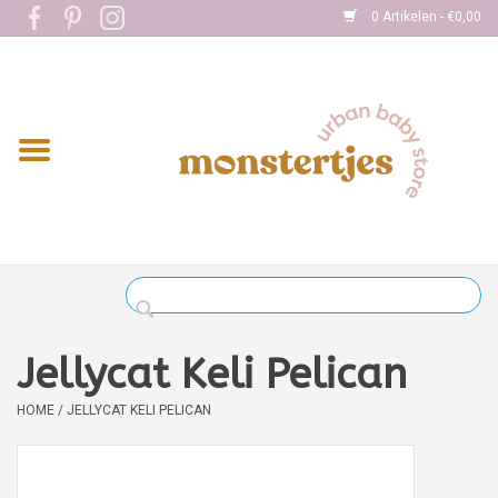
0 Artikelen - €0,00
Home
Eten
Kleding
Onderweg
Slapen
Spelen
Jellycat Keli Pelican
Verzorging
HOME
/
JELLYCAT KELI PELICAN
Boekjes