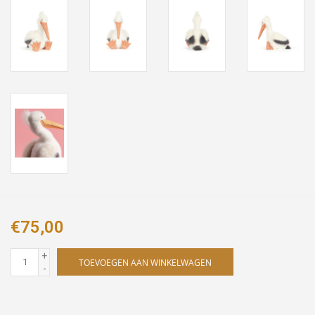
€75,00
+
TOEVOEGEN AAN WINKELWAGEN
-