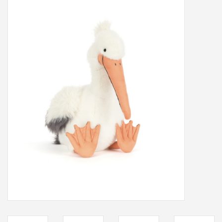
Peter/metergeschenken &
kaartjes
Cadeaubon
Naar school
Sales
Merken