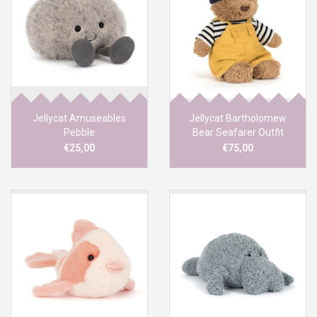
Jellycat Amuseables
Jellycat Bartholomew
Pebble
Bear Seafarer Outfit
€25,00
€75,00