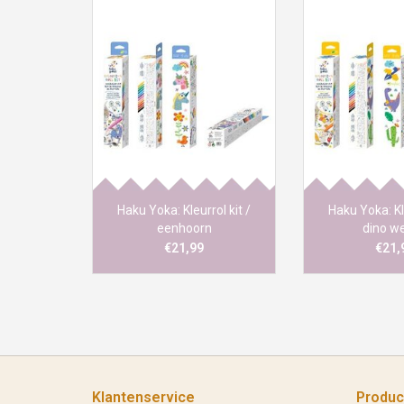
Een leuke kleurrol in een
Een leuke kleu
eenhoorn-thema, met de 12
eenhoorn-thema
waskrijtjes krijgt iedereen de
waskrijtjes krij
kans om mee te helpen aan
kans om mee te
het inkleuren van deze kleurrol.
het inkleuren van
Haku Yoka: Kleurrol kit /
Haku Yoka: Kle
eenhoorn
dino we
€21,99
€21,
Klantenservice
Produc