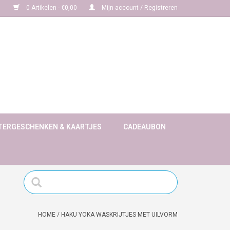
0 Artikelen - €0,00
Mijn account / Registreren
TERGESCHENKEN & KAARTJES
CADEAUBON
HOME
/
HAKU YOKA WASKRIJTJES MET UILVORM