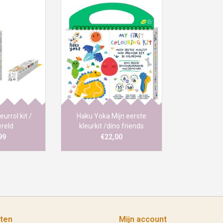
rrol in een
Introduceer je kleintje aan de
, met de 12
magische wereld van kleuren
gt iedereen de
met de Haku Yoka Mijn Eerste
 helpen aan
Kleurkit Dino Vrienden.
 deze kleurrol.
urrol kit /
Haku Yoka Mijn eerste
reld
kleurkit /dino friends
99
€22,00
ten
Mijn account