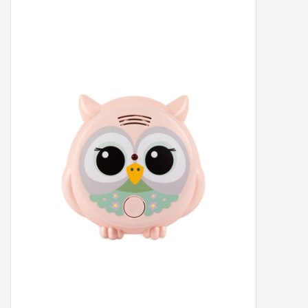
Peter/metergeschenken &
kaartjes
Cadeaubon
Naar school
Sales
Merken