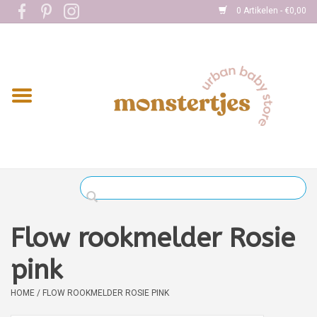
0 Artikelen - €0,00
Home
Eten
Kleding
Onderweg
Slapen
Spelen
Flow rookmelder Rosie
Verzorging
pink
HOME
/
FLOW ROOKMELDER ROSIE PINK
Boekjes