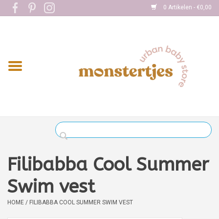
0 Artikelen - €0,00
Home
Eten
Kleding
Onderweg
Slapen
Spelen
Filibabba Cool Summer
Verzorging
Swim vest
HOME
/
FILIBABBA COOL SUMMER SWIM VEST
Boekjes