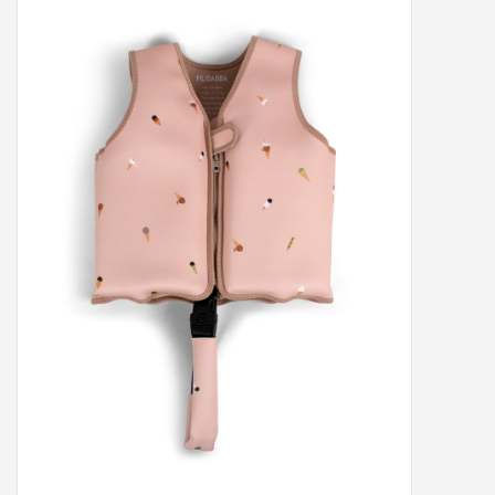
Peter/metergeschenken &
kaartjes
Cadeaubon
Naar school
Sales
Merken