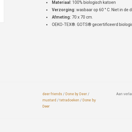
Materiaal
: 100% biologisch katoen
Verzorging:
wasbaar op 60 ° C.
Niet in de d
Afmeting:
70 x 70 cm.
OEKO-TEX®. GOTS® gecertificeerd biologi
deer friends
/
Done by Deer
/
Aan verla
mustard
/
tetradoeken
/
Done by
Deer