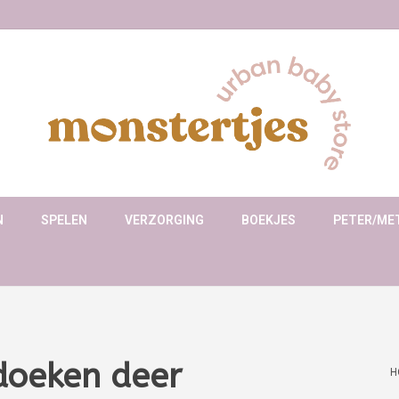
N
SPELEN
VERZORGING
BOEKJES
PETER/ME
doeken deer
H