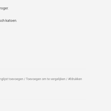
roger.
sch katoen.
nglijst toevoegen
/
Toevoegen om te vergelijken
/
Afdrukken