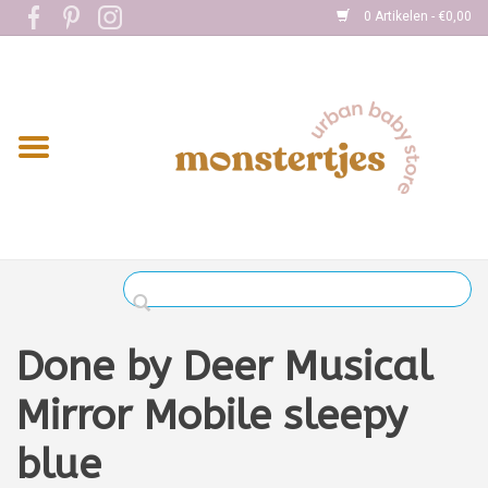
0 Artikelen - €0,00
Home
Eten
Kleding
Onderweg
Slapen
Spelen
Done by Deer Musical
Verzorging
Mirror Mobile sleepy
blue
Boekjes