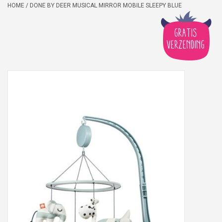
HOME
/
DONE BY DEER MUSICAL MIRROR MOBILE SLEEPY BLUE
Peter/metergeschenken &
kaartjes
Cadeaubon
Naar school
Sales
Merken