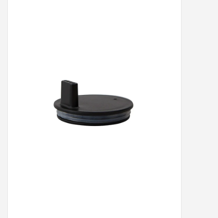
Peter/metergeschenken &
kaartjes
Cadeaubon
Naar school
Sales
Merken