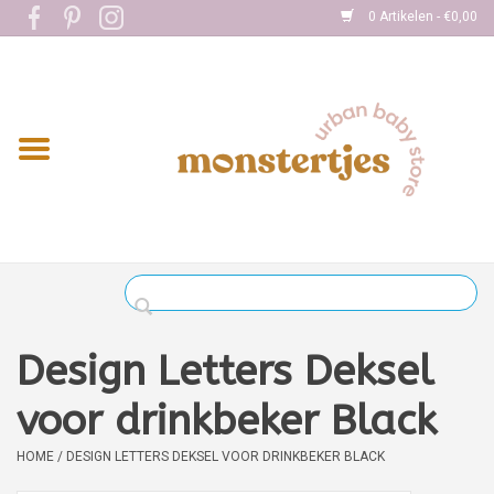
0 Artikelen - €0,00
Home
Eten
Kleding
Onderweg
Slapen
Spelen
Design Letters Deksel
Verzorging
voor drinkbeker Black
HOME
/
DESIGN LETTERS DEKSEL VOOR DRINKBEKER BLACK
Boekjes