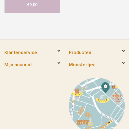
€9,00
Klantenservice
Producten
Mijn account
Monstertjes