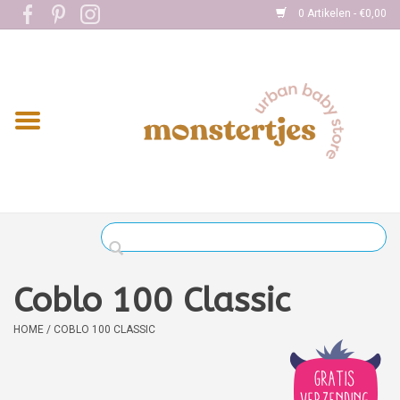
0 Artikelen - €0,00
Home
Eten
Kleding
Onderweg
Slapen
Spelen
Coblo 100 Classic
Verzorging
HOME
/
COBLO 100 CLASSIC
Boekjes