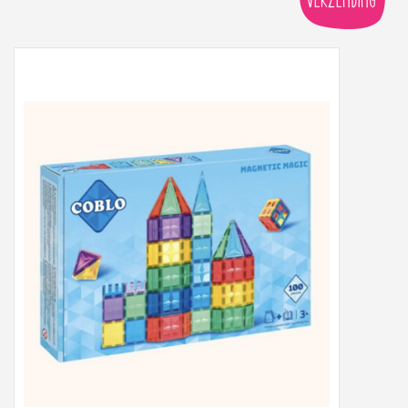
Peter/metergeschenken &
kaartjes
Cadeaubon
Naar school
Sales
Merken