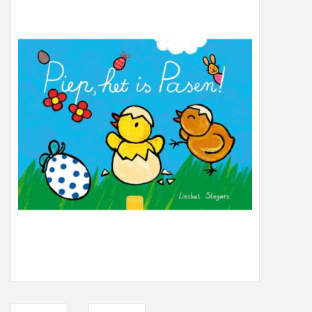
Peter/metergeschenken &
kaartjes
Cadeaubon
Naar school
Sales
Merken