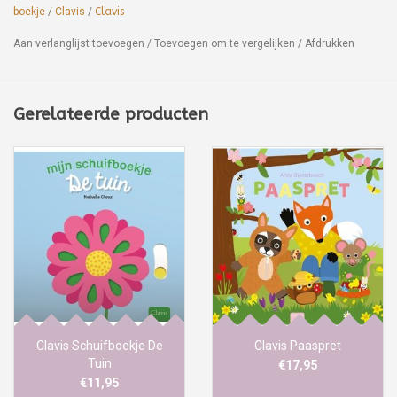
boekje
/
Clavis
/
Clavis
Aan verlanglijst toevoegen
/
Toevoegen om te vergelijken
/
Afdrukken
Gerelateerde producten
Clavis Schuifboekje De
Clavis Paaspret
Tuin
€17,95
€11,95