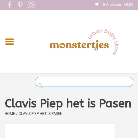
0 Artikelen - €0,00
Home
Eten
Kleding
Onderweg
Slapen
Spelen
Clavis Piep het is Pasen
Verzorging
HOME
/
CLAVIS PIEP HET IS PASEN
Boekjes