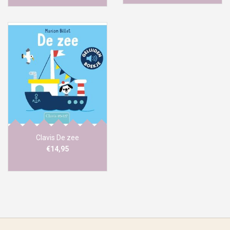
Clavis De zee
€14,95