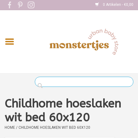
0 Artikelen - €0,00
Home
Eten
Kleding
Onderweg
Slapen
Spelen
Childhome hoeslaken
Verzorging
wit bed 60x120
HOME
/
CHILDHOME HOESLAKEN WIT BED 60X120
Boekjes