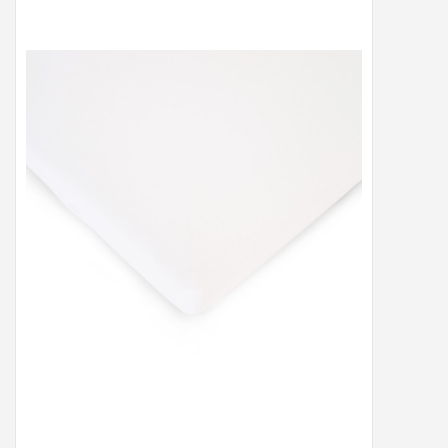
Peter/metergeschenken &
kaartjes
Cadeaubon
Naar school
Sales
Merken