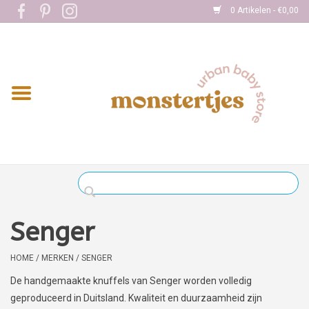
0 Artikelen - €0,00
Home
Eten
Kleding
Onderweg
Slapen
Spelen
Senger
Verzorging
HOME
/
MERKEN
/
SENGER
De handgemaakte knuffels van Senger worden volledig
Boekjes
geproduceerd in Duitsland. Kwaliteit en duurzaamheid zijn