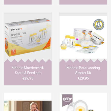
Medela Moedermelk
Medela Borstvoeding
Store & Feed set
Starter Kit
€29,95
€29,95