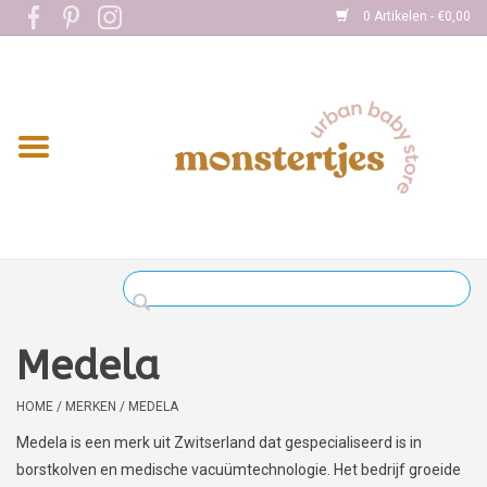
0 Artikelen - €0,00
Home
Eten
Kleding
Onderweg
Slapen
Spelen
Medela
Verzorging
HOME
/
MERKEN
/
MEDELA
Medela is een merk uit Zwitserland dat gespecialiseerd is in
Boekjes
borstkolven en medische vacuümtechnologie. Het bedrijf groeide