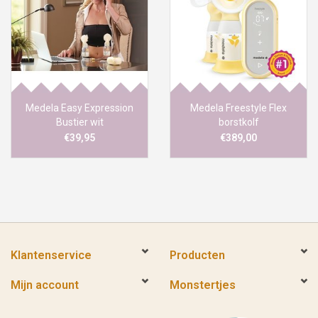
Medela Easy Expression
Medela Freestyle Flex
Bustier wit
borstkolf
€39,95
€389,00
Klantenservice
Producten
Mijn account
Monstertjes