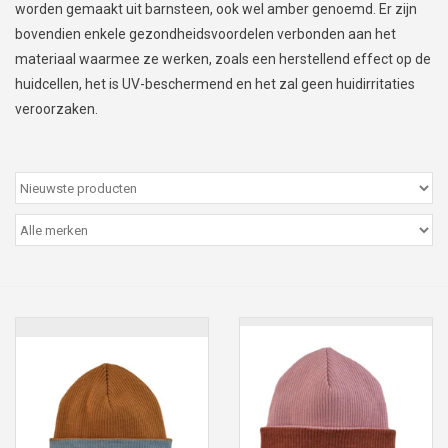
worden gemaakt uit barnsteen, ook wel amber genoemd. Er zijn
Peter/metergeschenken &
bovendien enkele gezondheidsvoordelen verbonden aan het
kaartjes
materiaal waarmee ze werken, zoals een herstellend effect op de
huidcellen, het is UV-beschermend en het zal geen huidirritaties
Cadeaubon
veroorzaken.
Naar school
Sales
Merken