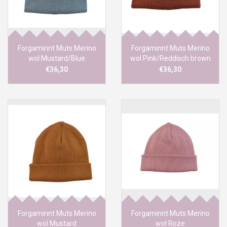
Forgaminnt Muts Merino
Forgaminnt Muts Merino
wol Mustard/Blue
wol Pink/Reddisch brown
€36,30
€36,30
Forgaminnt Muts Merino
Forgaminnt Muts Merino
wol Mustard
wol Roze