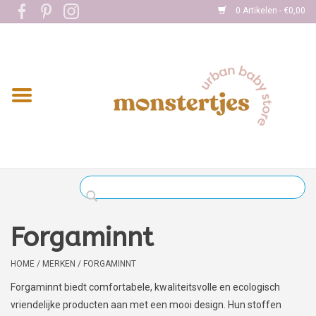
0 Artikelen - €0,00
Home
Eten
Kleding
Onderweg
Slapen
Spelen
Forgaminnt
Verzorging
HOME
/
MERKEN
/
FORGAMINNT
Forgaminnt biedt comfortabele, kwaliteitsvolle en ecologisch
Boekjes
vriendelijke producten aan met een mooi design. Hun stoffen