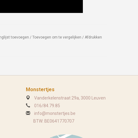
nglijst toevoegen
/
Toevoegen om te vergelijken
/
Afdrukken
Monstertjes
Vanderkelenstraat 29a, 3000 Leuven
016/84.79.85
info@monstertjes.be
BTW: BE0641770707