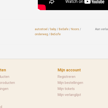
autostoel
/
baby
/
BeSafe
/
Noors
/
Aan verla
onderweg
/
BeSafe
ten
Mijn account
ducten
Registreren
producten
Mijn bestellingen
ingen
Mijn tickets
Mijn verlanglijst
ed