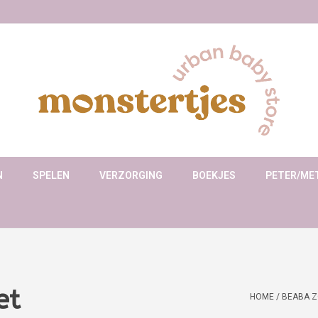
N
SPELEN
VERZORGING
BOEKJES
PETER/ME
et
HOME
/
BEABA Z