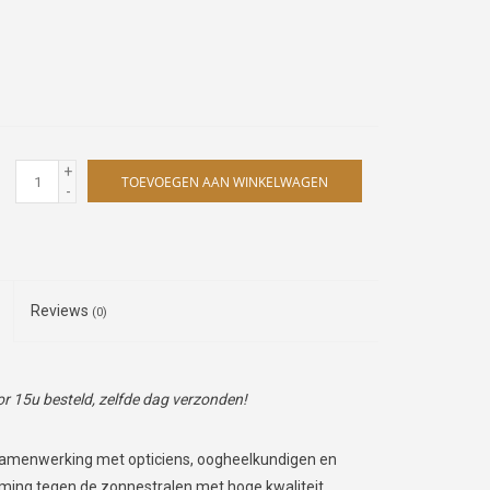
+
TOEVOEGEN AAN WINKELWAGEN
-
Reviews
(0)
 15u besteld, zelfde dag verzonden!
samenwerking met opticiens, oogheelkundigen en
ing tegen de zonnestralen met hoge kwaliteit