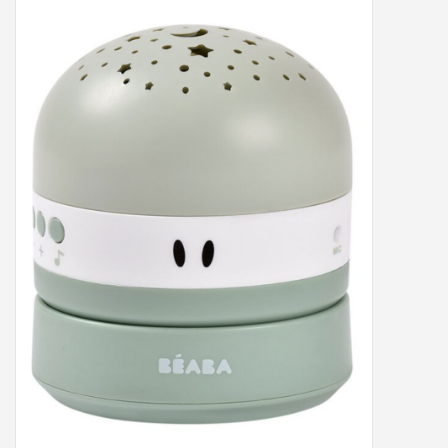
Peter/metergeschenken &
kaartjes
Cadeaubon
Naar school
Sales
Merken