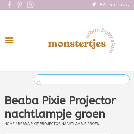
0 Artikelen - €0,00
Home
Eten
Kleding
Onderweg
Slapen
Spelen
Beaba Pixie Projector
Verzorging
nachtlampje groen
HOME
/
BEABA PIXIE PROJECTOR NACHTLAMPJE GROEN
Boekjes