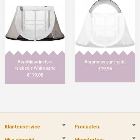
AeroMoov instant
Aeromoov sunshade
reisbedje White sand
€19,95
€179,00
Klantenservice
Producten
Mijn account
Monstertjes