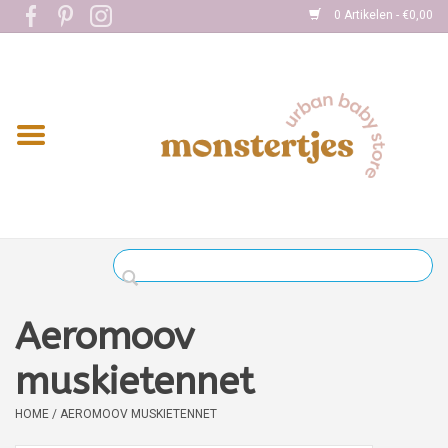
0 Artikelen - €0,00
Home
Eten
Kleding
Onderweg
Slapen
Spelen
Aeromoov
Verzorging
muskietennet
HOME
/
AEROMOOV MUSKIETENNET
Boekjes