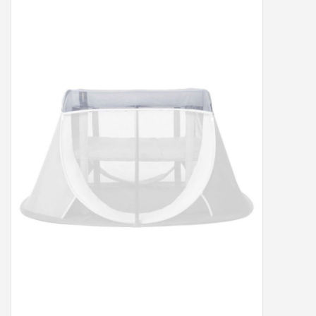
Peter/metergeschenken &
kaartjes
Cadeaubon
Naar school
Sales
Merken