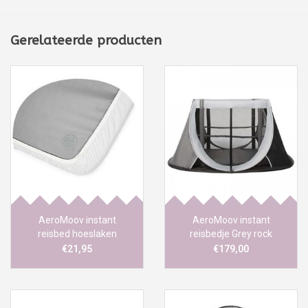
Gerelateerde producten
AeroMoov instant
AeroMoov instant
reisbed hoeslaken
reisbedje Grey rock
€21,95
€179,00