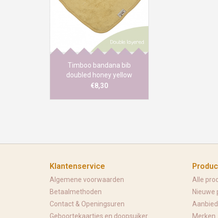
is ook super handig. ideaal om
een hele dag te dragen! Ze zijn
geschikt voor kinderen van 4
maand tot en met 3 jaar.
Deze bandana is double
layered, zodanig dat de
Timboo bandana bib
absorptiegraad vergroot word
doubled honey yellow
€8,30
Klantenservice
Produc
Algemene voorwaarden
Alle pro
Betaalmethoden
Nieuwe 
Contact & Openingsuren
Aanbied
Geboortekaartjes en doopsuiker
Merken