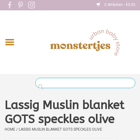
0 Artikelen - €0,00
Home
Eten
Kleding
Onderweg
Slapen
Spelen
Lassig Muslin blanket
Verzorging
GOTS speckles olive
HOME
/
LASSIG MUSLIN BLANKET GOTS SPECKLES OLIVE
Boekjes