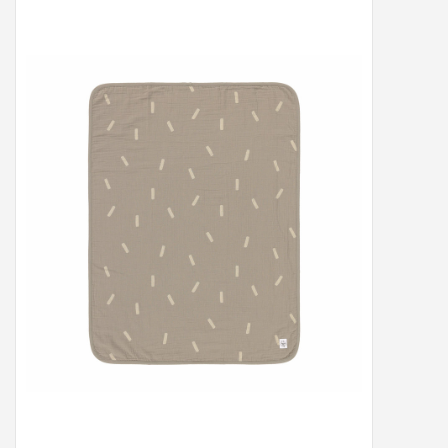
Peter/metergeschenken &
kaartjes
Cadeaubon
Naar school
Sales
Merken