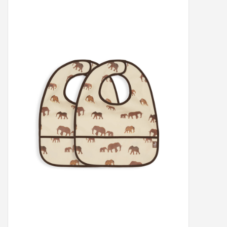
Peter/metergeschenken &
kaartjes
Cadeaubon
Naar school
Sales
Merken