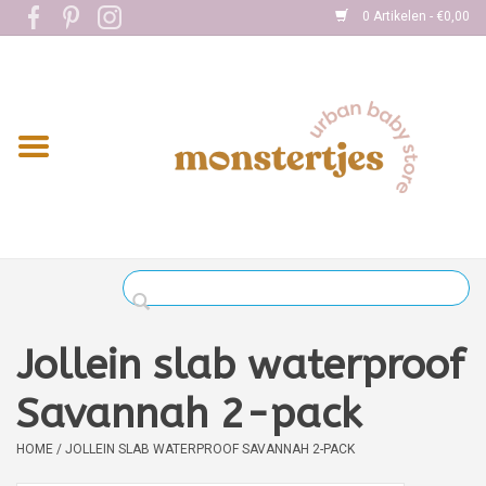
0 Artikelen - €0,00
Home
Eten
Kleding
Onderweg
Slapen
Spelen
Jollein slab waterproof
Verzorging
Savannah 2-pack
HOME
/
JOLLEIN SLAB WATERPROOF SAVANNAH 2-PACK
Boekjes