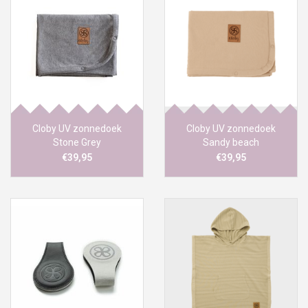
Cloby UV zonnedoek
Cloby UV zonnedoek
Stone Grey
Sandy beach
€39,95
€39,95