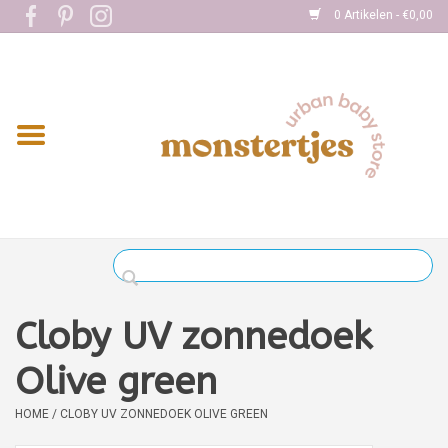
0 Artikelen - €0,00
Home
Eten
Kleding
Onderweg
Slapen
Spelen
Cloby UV zonnedoek
Verzorging
Olive green
HOME
/
CLOBY UV ZONNEDOEK OLIVE GREEN
Boekjes