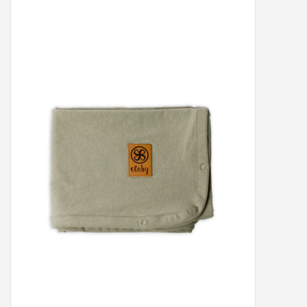
Peter/metergeschenken &
kaartjes
Cadeaubon
Naar school
Sales
Merken