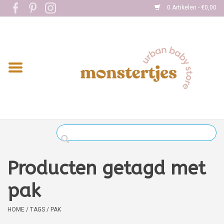
0 Artikelen - €0,00
Home
Eten
Kleding
Onderweg
Slapen
Spelen
Producten getagd met
Verzorging
pak
Boekjes
HOME
/
TAGS
/
PAK