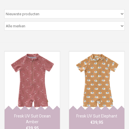
Peter/metergeschenken &
kaartjes
Cadeaubon
Naar school
Sales
Merken
Fresk UV Suit Ocean
Fresk UV Suit Elephant
Amber
€39,95
€39,95