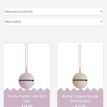
Peter/metergeschenken &
kaartjes
Cadeaubon
Naar school
Sales
Merken
Mushie Pacifier case Soft
Mushie Fopspeenhouder
Lilac
Shifting Sand
€14,00
€15,00