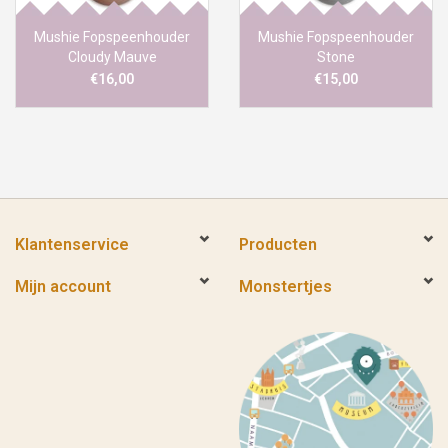
Mushie Fopspeenhouder
Mushie Fopspeenhouder
Cloudy Mauve
Stone
€16,00
€15,00
Klantenservice
Producten
Mijn account
Monstertjes