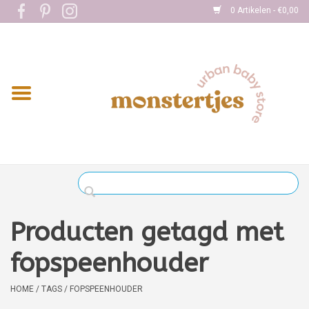
0 Artikelen - €0,00
Home
Eten
Kleding
Onderweg
Slapen
Spelen
Producten getagd met
Verzorging
fopspeenhouder
Boekjes
HOME
/
TAGS
/
FOPSPEENHOUDER