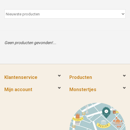
Peter/metergeschenken &
kaartjes
Cadeaubon
Geen producten gevonden!...
Naar school
Sales
Klantenservice
Producten
Merken
Mijn account
Monstertjes