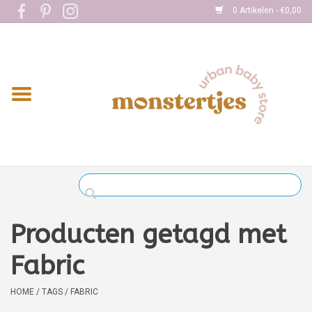
0 Artikelen - €0,00
Home
Eten
Kleding
Onderweg
Slapen
Spelen
Producten getagd met
Verzorging
Fabric
Boekjes
HOME
/
TAGS
/
FABRIC